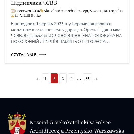
Підлипчака ЧСВВ
1 czerwca 2026
Aktualności
,
Archidiecezja
,
Kazania
,
Metropolia
ks. Vitalii Boiko
В понеділок, 1 червня 2026 р. у Перемишлі провели
молитвою в останню земну дорогу о. Ореста Підлипчака
ЧСВВ. Вічна памʼять! СЛОВО ВЛ. ЄВГЕНА ПОПОВИЧА НА
ПОХОРОННІЙ ЛІТУРГІЇ В ПАМ’ЯТЬ ОТЦЯ ОРЕСТА
ПІДЛИПЧАКА ЧСВВ «Це воля Пославшого мене, щоб
кожний, хто бачить Сина і вірує в Нього, мав життя вічне, і
CZYTAJ DALEJ
Я воскрешу його в останній […]
←
…
→
1
2
3
4
23
Kościół Greckokatolicki w Polsce
Archidiecezja Przemysko-Warszawska