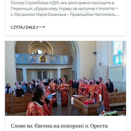
Сестер Служебниць НДМ, яка цими днями проходить в
Перемишлі, обрала нову Управу на наступне п’ятиліття: –
с. Магдалина Марія Ожанська – Провінційнa Настоятелькa
– c.Наталія Христина Маціна – І Дорадниця і Заступниця –
c. Даниїла Олена Шумна – ІІ Дорадниця – с. Касіяна Анна
CZYTAJ DALEJ
Тиханич – ІІІ […]
Слово вл. Євгена на похороні о. Ореста