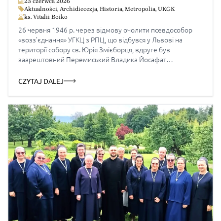
23 czerwca 2026
Aktualności
,
Archidiecezja
,
Historia
,
Metropolia
,
UKGK
ks. Vitalii Boiko
26 червня 1946 р. через відмову очолити псевдособор
«возз’єднання» УГКЦ з РПЦ, що відбувся у Львові на
території собору св. Юрія Змієборця, вдруге був
заарештовний Перемиський Владика Йосафат
Коциловський; спорожнілі єпископські палати три дні
грабувало місцеве населення. Після закінчення ІІ світової
CZYTAJ DALEJ
війни палату перемиських греко-католицьких єпископів
перейняла державна адміністраця і влаштувала в неї
Музей Перемиської […]