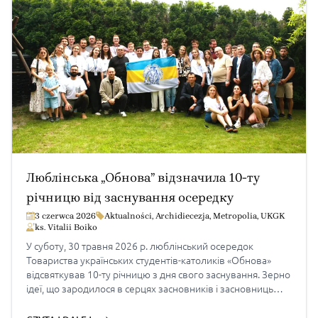
Люблінська „Обнова” відзначила 10-ту
річницю від заснування осередку
3 czerwca 2026
Aktualności
,
Archidiecezja
,
Metropolia
,
UKGK
ks. Vitalii Boiko
У суботу, 30 травня 2026 р. люблінський осередок
Товариства українських студентів-католиків «Обнова»
відсвяткував 10-ту річницю з дня свого заснування. Зерно
ідеї, що зародилося в серцях засновників і засновниць
осередку у 2016 році, дало гідний плід. Святкування
об’єднало дійсних членів, симпатиків та сеньйорів