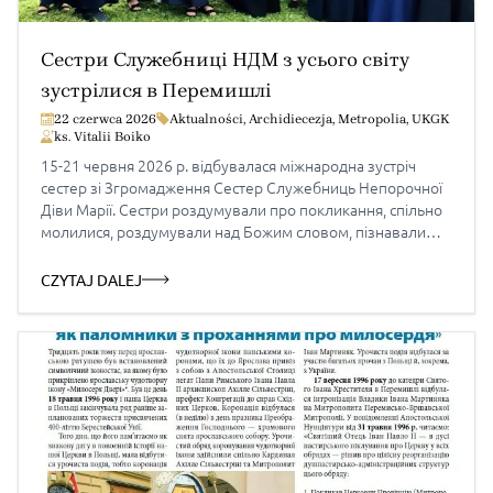
Сестри Служебниці НДМ з усього світу
зустрілися в Перемишлі
22 czerwca 2026
Aktualności
,
Archidiecezja
,
Metropolia
,
UKGK
ks. Vitalii Boiko
15-21 червня 2026 р. відбувалася міжнародна зустріч
сестер зі Згромадження Сестер Служебниць Непорочної
Діви Марії. Сестри роздумували про покликання, спільно
молилися, роздумували над Божим словом, пізнавали
одні одних та обмінювалися досвідом праці з молоддю у
розпізнаванні покликань. Представниці сестер з усіх
CZYTAJ DALEJ
Провінцій, а саме: Канада, Бразилія, США, Словаччина,
Сербія, Польща, Україна та Генеральні радниці з […]