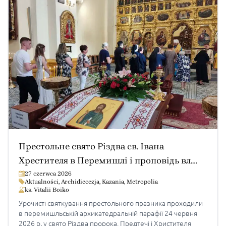
з Польщі й України і покликані нести особливу
відповідальність за спільноту Церкви […]
Престольне свято Різдва св. Івана
Хрестителя в Перемишлі і проповідь вл.
Євгена
27 czerwca 2026
Aktualności
,
Archidiecezja
,
Kazania
,
Metropolia
ks. Vitalii Boiko
Урочисті святкування престольного празника проходили
в перемишльській архикатедральній парафії 24 червня
2026 р. у свято Різдва пророка, Предтечі і Христителя