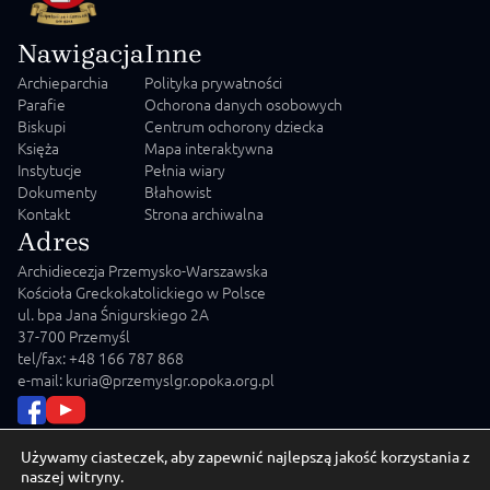
Nawigacja
Inne
Archieparchia
Polityka prywatności
Parafie
Ochorona danych osobowych
Biskupi
Centrum ochorony dziecka
Księża
Mapa interaktywna
Instytucje
Pełnia wiary
Dokumenty
Błahowist
Kontakt
Strona archiwalna
Adres
Archidiecezja Przemysko-Warszawska
Kościoła Greckokatolickiego w Polsce
ul. bpa Jana Śnigurskiego 2A
37-700 Przemyśl
tel/fax: +48 166 787 868
e-mail: kuria@przemyslgr.opoka.org.pl
Używamy ciasteczek, aby zapewnić najlepszą jakość korzystania z
naszej witryny.