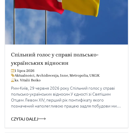
Спільний голос у справі польсько-
українських відносин
1 lipca 2026
Aktualności
,
Archidiecezja
,
Inne
,
Metropolia
,
UKGK
ks. Vitalii Boiko
Рим-Київ, 29 червня 2026 року Спільний голос у справі
польсько-українських відносин У єдності зі Святішим
Отцем Левом XIV, перший рік понтифікату якого
позначений наполегливою працею задля побудови миру
на основі спільного блага та рішучим протистоянням війні
в усіх її вимірах — від відносин між народами й конфліктів
CZYTAJ DALEJ
усередині держав до соціальної напруги, підносимо свій
голос як зібрані на консисторію кардинали, що походять