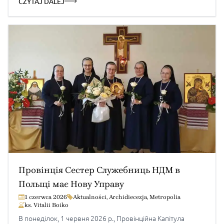
CZYTAJ DALEJ
люблінського осередку, який за 10 років виріс і став
невід’ємною частиною життя багатьох […]
Провінція Сестер Служебниць НДМ в
Польщі має Нову Управу
1 czerwca 2026
Aktualności
,
Archidiecezja
,
Metropolia
ks. Vitalii Boiko
В понеділок, 1 червня 2026 р., Провінційна Капітула