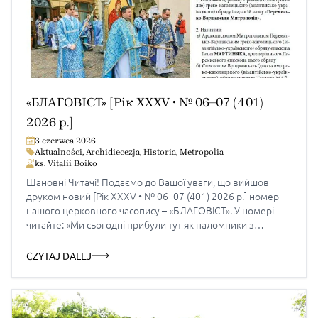
«БЛАГОВІСТ» [Рік XXXV • № 06–07 (401)
2026 р.]
3 czerwca 2026
Aktualności
,
Archidiecezja
,
Historia
,
Metropolia
ks. Vitalii Boiko
Шановні Читачі! Подаємо до Вашої уваги, що вийшов
друком новий [Рік XXXV • № 06–07 (401) 2026 р.] номер
нашого церковного часопису – «БЛАГОВІСТ». У номері
читайте: «Ми сьогодні прибули тут як паломники з
проханнями про милосердя» – репортаж із Ярослава в 30
літ від коронування чудотворної ярославської ікони
CZYTAJ DALEJ
Різдво Івана Хрестителя — 24 червня […]