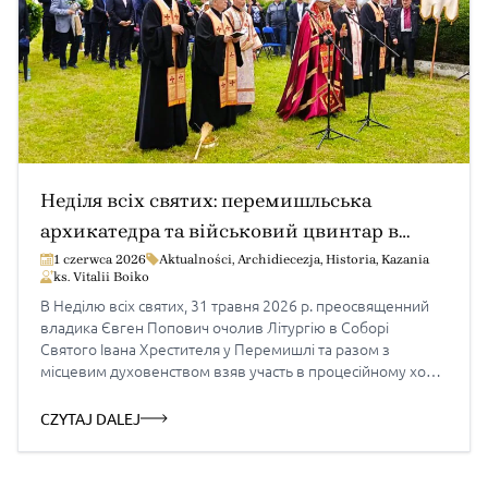
Неділя всіх святих: перемишльська
архикатедра та військовий цвинтар в
Пикуличах (проповідь архиєп. Євгена)
1 czerwca 2026
Aktualności
,
Archidiecezja
,
Historia
,
Kazania
ks. Vitalii Boiko
В Неділю всіх святих, 31 травня 2026 р. преосвященний
владика Євген Попович очолив Літургію в Соборі
Святого Івана Хрестителя у Перемишлі та разом з
місцевим духовенством взяв участь в процесійному ході
й молитві на Пикулицькому військовому цвинтарі.
Проповідь на Неділю Всіх Святих «Будьте досконалі, як
CZYTAJ DALEJ
Отець ваш Небесний досконалий» (Мт. 5, 48) Дорогі в […]