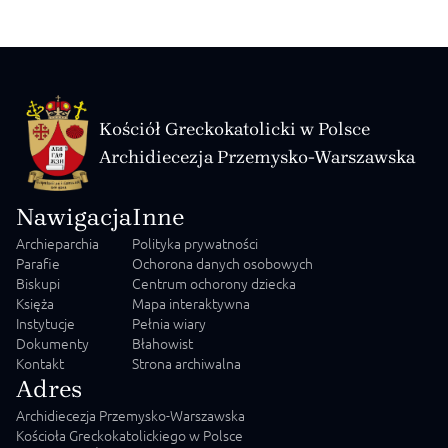
Kościół Greckokatolicki w Polsce
Archidiecezja Przemysko-Warszawska
Nawigacja
Inne
Archieparchia
Polityka prywatności
Parafie
Ochorona danych osobowych
Biskupi
Centrum ochorony dziecka
Księża
Mapa interaktywna
Instytucje
Pełnia wiary
Dokumenty
Błahowist
Kontakt
Strona archiwalna
Adres
Archidiecezja Przemysko-Warszawska
Kościoła Greckokatolickiego w Polsce