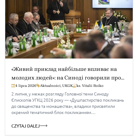
«Живий приклад найбільше впливає на
молодих людей»: на Синоді говорили про
покликання до богопосвяченого життя
4 lipca 2026
Aktualności
,
UKGK
ks. Vitalii Boiko
2 липня, у межах розгляду Головної теми Синоду
Єпископів УГКЦ 2026 року — «Душпастирство покликань
до священства та монашества», владики присвятили
окремий тематичний блок покликанням
до богопосвяченого життя. Учасники Синоду обговорили
середовища, у яких сьогодні зароджуються покликання,
CZYTAJ DALEJ
виклики їх розпізнавання та роль молоді, родини
і монаших спільнот у їх плеканні. Головну доповідь