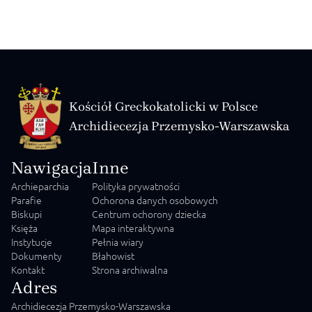
представив голова Патріаршої комісії у справах
монашества УГКЦ владика Михайло Бубній.
Співдоповідачами стали ієромонах Студійського уставу
Сава […]
Kościół Greckokatolicki w Polsce
Archidiecezja Przemysko-Warszawska
Nawigacja
Inne
Archieparchia
Polityka prywatności
Parafie
Ochorona danych osobowych
Biskupi
Centrum ochorony dziecka
Księża
Mapa interaktywna
Instytucje
Pełnia wiary
Dokumenty
Błahowist
Kontakt
Strona archiwalna
Adres
Archidiecezja Przemysko-Warszawska