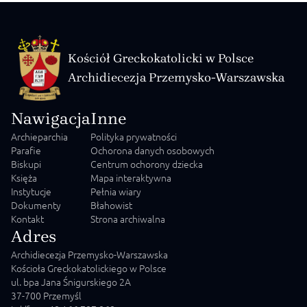
Kościół Greckokatolicki w Polsce
Archidiecezja Przemysko-Warszawska
Nawigacja
Inne
Archieparchia
Polityka prywatności
Parafie
Ochorona danych osobowych
Biskupi
Centrum ochorony dziecka
Księża
Mapa interaktywna
Instytucje
Pełnia wiary
Dokumenty
Błahowist
Kontakt
Strona archiwalna
Adres
Archidiecezja Przemysko-Warszawska
Kościoła Greckokatolickiego w Polsce
ul. bpa Jana Śnigurskiego 2A
37-700 Przemyśl