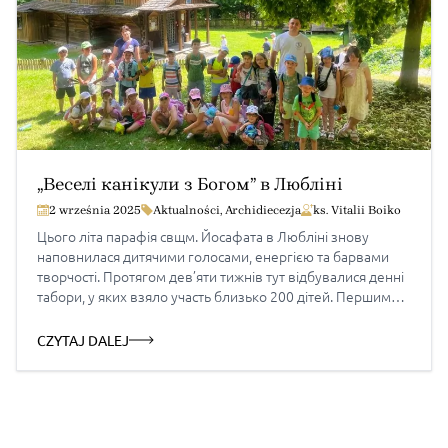
„Веселі канікули з Богом” в Любліні
2 września 2025
Aktualności
,
Archidiecezja
ks. Vitalii Boiko
Цього літа парафія свщм. Йосафата в Любліні знову
наповнилася дитячими голосами, енергією та барвами
творчості. Протягом дев’яти тижнів тут відбувалися денні
табори, у яких взяло участь близько 200 дітей. Першими
канікули розпочали учасники театрального тижня
DramaWeek, де діти 10-13 років пробували себе на сцені,
CZYTAJ DALEJ
вчилися імпровізації, працювали з емоціями та
відкривали силу колективної гри. Наступний […]