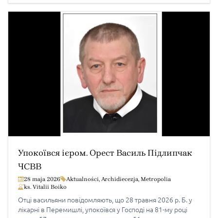
Упокоївся ієром. Орест Василь Підлипчак
ЧСВВ
28 maja 2026
Aktualności
,
Archidiecezja
,
Metropolia
ks. Vitalii Boiko
Отці васильяни повідомляють, що 28 травня 2026 р. Б. у
лікарні в Перемишлі, упокоївся у Господі на 81-му році