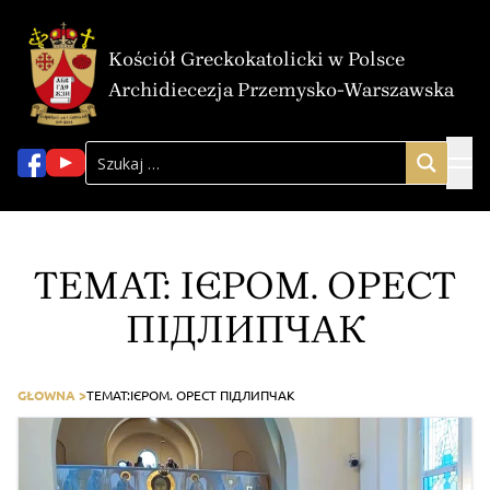
Kościół Greckokatolicki w Polsce
Archidiecezja Przemysko-Warszawska
TEMAT:
ІЄРОМ. ОРЕСТ
ПІДЛИПЧАК
GŁOWNA >
TEMAT:
ІЄРОМ. ОРЕСТ ПІДЛИПЧАК