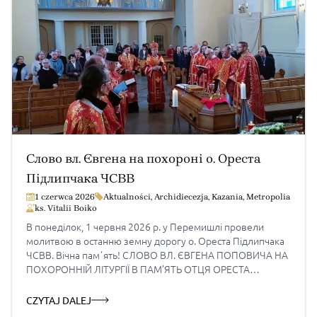
Слово вл. Євгена на похороні о. Ореста
Підлипчака ЧСВВ
1 czerwca 2026
Aktualności
,
Archidiecezja
,
Kazania
,
Metropolia
ks. Vitalii Boiko
В понеділок, 1 червня 2026 р. у Перемишлі провели
молитвою в останню земну дорогу о. Ореста Підлипчака
ЧСВВ. Вічна памʼять! СЛОВО ВЛ. ЄВГЕНА ПОПОВИЧА НА
ПОХОРОННІЙ ЛІТУРГІЇ В ПАМ’ЯТЬ ОТЦЯ ОРЕСТА
ПІДЛИПЧАКА ЧСВВ «Це воля Пославшого мене, щоб
кожний, хто бачить Сина і вірує в Нього, мав життя вічне, і
CZYTAJ DALEJ
Я воскрешу його в останній […]