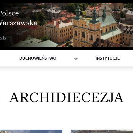
Polsce
Warszawska
BISKUPI
хія
KSIĘŻA
DIAKONI
DUCHOWIEŃSTWO
INSTYTUCJE
ARCHIDIECEZJA