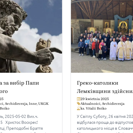
 за вибір Папи
Греко-католики
ого
Лемківщини здійсни
паломництво до Літм
25
29 kwietnia 2025
ci
,
Archidiecezja
,
Inne
,
UKGK
Aktualności
,
Archidiecezja
Словаччині
i Boiko
ks. Vitalii Boiko
, 2025-05-02 Вих.ч.
У Світлу Суботу, 26 квітня 202
25 Христос Воскрес!
відбулася проща до відпусто
тці, Преподобні Браття
католицького місця в Словачч