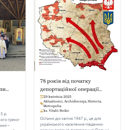
78 років від початку
ли
депортаційної операції
анової в
«Вісла»
29 kwietnia 2025
Aktualności
,
Archidiecezja
,
Historia
,
Metropolia
ks. Vitalii Boiko
5 р.
Останні дні квітня 1947 р., це для
вого греко-
українського населення південно-
ині –
східних регіонів післявоєнної Польщі