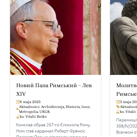
Новий Папа Римський – Лев
Молитва
XIV
Римськ
8 maja 2025
3 maja 20
Aktualności
,
Archidiecezja
,
Historia
,
Inne
,
Aktualnoś
Metropolia
,
UKGK
ks. Vitali
ks. Vitalii Boiko
Перемишль
Конклав обрав 267-го Єпископа Риму.
308/IV/20
Ним став кардинал Роберт Френсіс
Всечесні о
Превост. Про це оголосив кардинал-