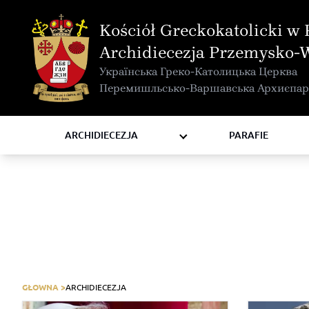
MAPA INTERAKTYWNA
Kościół Greckokatolicki w 
KURIA METROPOLITALNA
Archidiecezja Przemysko-
KAPITUŁA
Українська Греко-Католицька Церква
KOMISJE I WYDZIAŁY
Перемишльсько-Варшавська Архиєпар
RADY
ZAKONY I ZGROMADZENIA
ARCHIDIECEZJA
PARAFIE
GŁOWNA >
ARCHIDIECEZJA