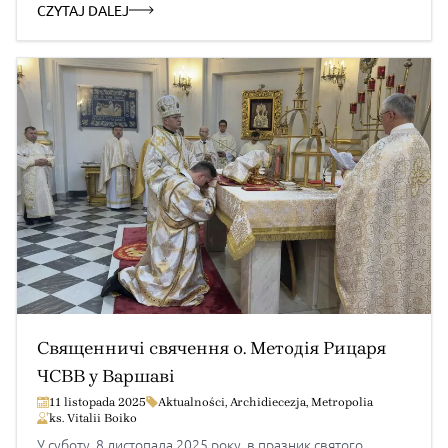
Богослужіння очолив та виголосив слово проповіді
CZYTAJ DALEJ
місцевий римо-католицький архиєпископ Адам Шаль.
Пресслужба архиєпархії
Священничі свячення о. Методія Рицаря
ЧСВВ у Варшаві
11 listopada 2025
Aktualności
,
Archidiecezja
,
Metropolia
ks. Vitalii Boiko
У суботу, 8 листопада 2025 року, в празник святого