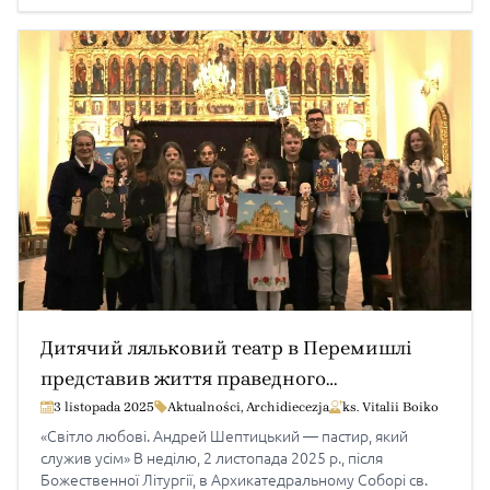
Дитячий ляльковий театр в Перемишлі
представив життя праведного
митрополита Андрея
3 listopada 2025
Aktualności
,
Archidiecezja
ks. Vitalii Boiko
«Світло любові. Андрей Шептицький — пастир, який
служив усім» В неділю, 2 листопада 2025 р., після
Божественної Літургії, в Архикатедральному Соборі св.