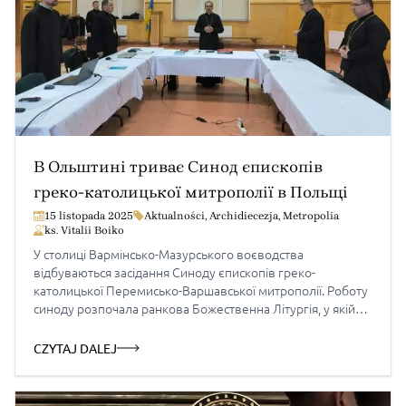
В Ольштині триває Синод єпископів
греко-католицької митрополії в Польщі
15 listopada 2025
Aktualności
,
Archidiecezja
,
Metropolia
ks. Vitalii Boiko
У столиці Вармінсько-Мазурського воєводства
відбуваються засідання Синоду єпископів греко-
католицької Перемисько-Варшавської митрополії. Роботу
синоду розпочала ранкова Божественна Літургія, у якій
взяли участь усі єпископи Греко-католицької Церкви в
Польщі. Головує на зустрічі митрополит Євген Попович.
CZYTAJ DALEJ
Важливо, що цей синод вперше проходить в
новоствореній Ольштинсько-Гданській єпархії, яка
цьогоріч відзначає п’яту річницю свого заснування. Для