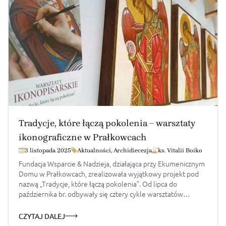
Tradycje, które łączą pokolenia – warsztaty
ikonograficzne w Prałkowcach
3 listopada 2025
Aktualności
,
Archidiecezja
ks. Vitalii Boiko
Fundacja Wsparcie & Nadzieja, działająca przy Ekumenicznym
Domu w Prałkowcach, zrealizowała wyjątkowy projekt pod
nazwą „Tradycje, które łączą pokolenia”. Od lipca do
października br. odbywały się cztery cykle warsztatów
poświęconych pisaniu ikon na drewnie i szkle, w których
udział wzięło ponad 40 uczestników – dzieci, młodzież,
CZYTAJ DALEJ
dorośli i seniorzy. Pierwszy etap spotkań – 29–30 lipca […]