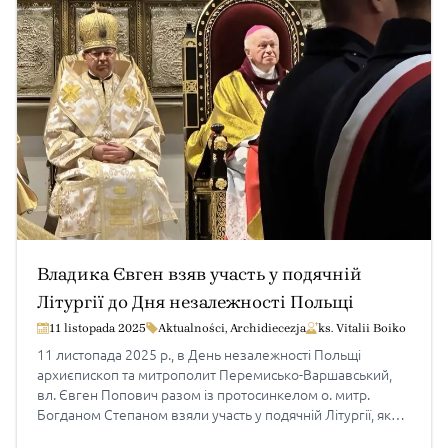
місцевої громади це подія […]
Владика Євген взяв участь у подячній
Літургії до Дня незалежності Польщі
11 listopada 2025
Aktualności
,
Archidiecezja
ks. Vitalii Boiko
11 листопада 2025 р., в День незалежності Польщі
архиєпископ та митрополит Перемисько-Варшавський,
вл. Євген Попович разом із протосинкелом о. митр.
Богданом Степаном взяли участь у подячній Літургії, яка
відбувалася в архикатедральній базиліці в Перемишлі.