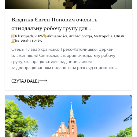
Владика Євген Попович очолить
синодальну робочу групу для
доопрацювання проєкту Кодексу канонів
6 listopada 2025
Aktualności
,
Archidiecezja
,
Metropolia
,
UKGK
ks. Vitalii Boiko
УГКЦ
Отець і Глава Української Греко-Католицької Церкви
Блаженніший Святослав створив синодальну робочу
групу, яка працюватиме над переглядом
та доопрацюванням поданого на розгляд єпископів
проєкту Кодексу канонів УГКЦ. Робочу групу очолив
владика Євген Попович, голова Канонічного відділу
CZYTAJ DALEJ
Патріаршої курії. Як зазначається в Декреті, Синод
Єпископів УГКЦ 2025 року, отримавши напрацьований
попередніми роками проєкт повного збірника
партикулярного права Церкви, постановив створити
окрему робочу […]