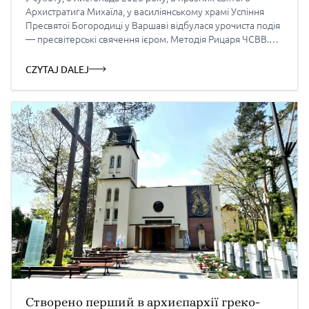
Архистратига Михаїла, у василіянському храмі Успіння
Пресвятої Богородиці у Варшаві відбулася урочиста подія
— пресвітерські свячення ієром. Методія Рицаря ЧСВВ.
Таїнство Священства уділив преосвященний владика
Євген Попович, митрополит Перемишльсько-
CZYTAJ DALEJ
Варшавський. Разом із Митрополитом співслужили: о. Ігор
Гарасим ЧСВВ – протоігумен Василіянського Чину в
Польщі, о. Матей Дзюрбан […]
Створено перший в архиєпархії греко-