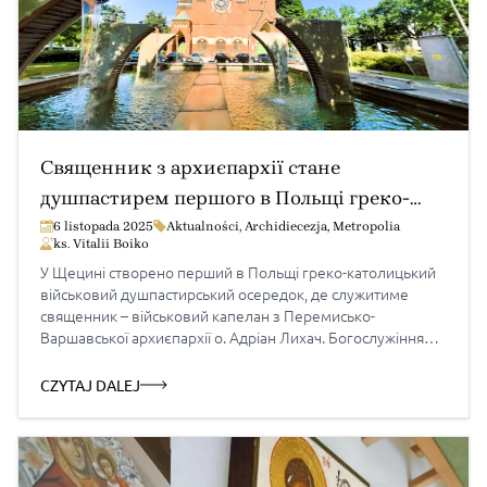
Священник з архиєпархії стане
душпастирем першого в Польщі греко-
католицького військового
6 listopada 2025
Aktualności
,
Archidiecezja
,
Metropolia
ks. Vitalii Boiko
душпастирського осередку
У Щецині створено перший в Польщі греко-католицький
військовий душпастирський осередок, де служитиме
священник – військовий капелан з Перемисько-
Варшавської архиєпархії о. Адріан Лихач. Богослужіння
відбуватимуться щонеділі о 14:30 в костелі św. Wojciecha
за адресою pl. Zwycięstwa 2B, 70-952 Szczecin. Перша
CZYTAJ DALEJ
Божественна Літургія служитиметься в неділю 30
листопада 2025 р. Інформація: перший військовий
душпастирський осередок у […]