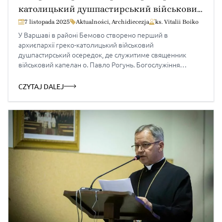
католицький душпастирський військовий
осередок
7 listopada 2025
Aktualności
,
Archidiecezja
ks. Vitalii Boiko
У Варшаві в районі Бемово створено перший в
архиєпархії греко-католицький військовий
душпастирський осередок, де служитиме священник
військовий капелан о. Павло Рогунь. Богослужіння
відбуватимуться щонеділі о 15:00 в військовому костелі
Остробрамської Божої Матері за адресою: ul. gen S.
CZYTAJ DALEJ
Kaliskiego 49, 01-476 Warszawa Bemowo. Перша
Божествення Літургія служитиметься в неділю 30
листопада 2025р. Пресслужба архиєпархії