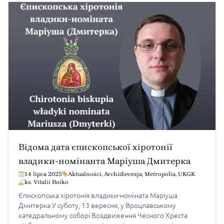
Відома дата єпископської хіротонії
владики-номінанта Маріуша Дмитерка
14 lipca 2025
Aktualności
,
Archidiecezja
,
Metropolia
,
UKGK
ks. Vitalii Boiko
Єпископська хіротонія владики-номіната Маріуша
Дмитерка У суботу, 13 вересня, у Вроцлавському
катедральному соборі Воздвиження Чесного Хреста