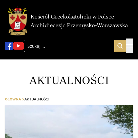
Kościół Greckokatolicki w Polsce
Archidiecezja Przemysko-Warszawska
AKTUALNOŚCI
GŁOWNA >
AKTUALNOŚCI