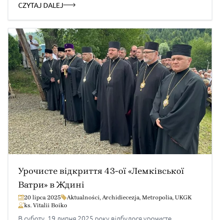
кардиналу співслужили вл. Євген Попович, архиєпископ і
CZYTAJ DALEJ
митрополит Перемисько-Варшавський, вл. Володимир
Ющак, єпарх Вроцлавсько-Кошалінський, який також
звернувся […]
Урочисте відкриття 43-ої «Лемківської
Ватри» в Ждині
20 lipca 2025
Aktualności
,
Archidiecezja
,
Metropolia
,
UKGK
ks. Vitalii Boiko
В суботу, 19 липня 2025 року відбулося урочисте