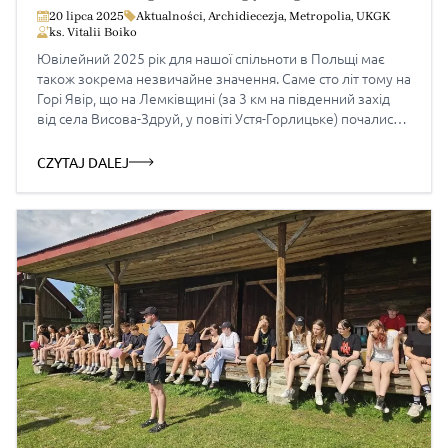
20 lipca 2025
Aktualności
,
Archidiecezja
,
Metropolia
,
UKGK
ks. Vitalii Boiko
Ювілейний 2025 рік для нашої спільноти в Польщі має
також зокрема незвичайне значення. Саме сто літ тому на
Горі Явір, що на Лемківщині (за 3 км на південний захід
від села Висова-Здруй, у повіті Устя-Горлицьке) почалися
об’явлення Матері Божої. Про об’явлення на Горі Явір
джерела пишуть: «Важлива подія мала місцe 21 вересня
CZYTAJ DALEJ
1925 р., коли-то […]