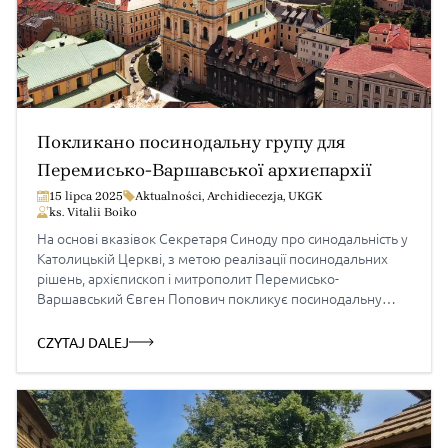
Покликано посинодальну групу для
Перемисько-Варшавської архиєпархії
15 lipca 2025
Aktualności
,
Archidiecezja
,
UKGK
ks. Vitalii Boiko
На основі вказівок Секретаря Синоду про синодальність у
Католицькій Церкві, з метою реалізації посинодальних
рішень, архієпископ і митрополит Перемисько-
Варшавський Євген Попович покликує посинодальну
групу для Перемисько-Варшавської архієпархії у складі:
Архиєпископ Євген Попович – модератор групи о.
CZYTAJ DALEJ
Костецький Миколай – секретар групи о. Тарапацький
Іван – делегат Перемиського протопресвітерату о. Журав
Андрій – делегат Жешувського протопресвітерату […]