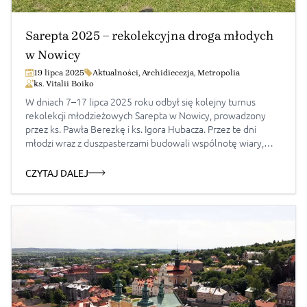
Sarepta 2025 – rekolekcyjna droga młodych
w Nowicy
19 lipca 2025
Aktualności
,
Archidiecezja
,
Metropolia
ks. Vitalii Boiko
W dniach 7–17 lipca 2025 roku odbył się kolejny turnus
rekolekcji młodzieżowych Sarepta w Nowicy, prowadzony
przez ks. Pawła Berezkę i ks. Igora Hubacza. Przez te dni
młodzi wraz z duszpasterzami budowali wspólnotę wiary,
modlitwy i refleksji, odkrywając na nowo piękno rytmu życia
Cerkwi. Modlitwa jako serce rekolekcji Każdy dzień
CZYTAJ DALEJ
rozpoczynał się Boską Liturgią, w której młodzież aktywnie
uczestniczyła, włączając się w śpiew […]