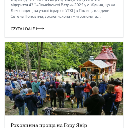
відкриття 43-ї «Лемківської Ватри» 2025 у с. Ждиня, що на
Лемківщині, за участі ієрархів УГКЦ в Польщі: владики
Євгена Поповича, архиєпископа і митрополита
Перемисько-Варшавського, владики Володимира Ющака,
єпископа Вроцлавсько-Кошалінського, владики Аркадія
CZYTAJ DALEJ
Трохановського, єпископа Ольштинсько-Ґданського,
особливого гостя владики Миколи кардинала Бичка,
єпископа Мельбурнської єпархії (Австралія) зі
священниками УГКЦ […]
Роковинна проща на Гору Явір