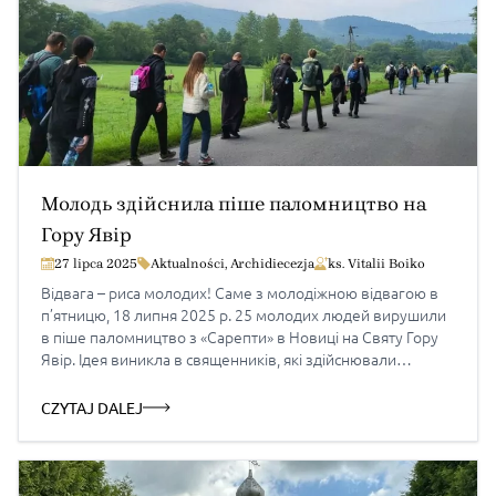
Молодь здійснила піше паломництво на
Гору Явір
27 lipca 2025
Aktualności
,
Archidiecezja
ks. Vitalii Boiko
Відвага – риса молодих! Саме з молодіжною відвагою в
п’ятницю, 18 липня 2025 р. 25 молодих людей вирушили
в піше паломництво з «Сарепти» в Новиці на Святу Гору
Явір. Ідея виникла в священників, які здійснювали
душпастирське служіння на Лемківщині – о. Віталія Бойка
та о. Ігоря Процика. Мотивацією стала також молодіжна
CZYTAJ DALEJ
проща, якою греко-католицька молодь […]