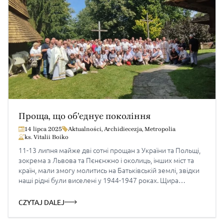
Проща, що об’єднує покоління
14 lipca 2025
Aktualności
,
Archidiecezja
,
Metropolia
ks. Vitalii Boiko
11-13 липня майже дві сотні прощан з України та Польщі,
зокрема з Львова та Пєнєнжно і околиць, інших міст та
країн, мали змогу молитись на Батьківській землі, звідки
наші рідні були виселені у 1944-1947 роках. Щира
вдячність Товариству „Вербицька земля” за відтворення
історичної та культурної спадщини рідної землі,
CZYTAJ DALEJ
поєднуючи реставрацію, молитовну пам’ять, наукову та
просвітницьку […]