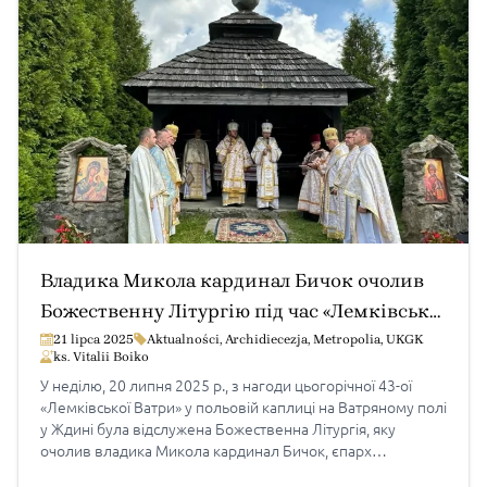
Владика Микола кардинал Бичок очолив
Божественну Літургію під час «Лемківської
Ватри» в Ждині
21 lipca 2025
Aktualności
,
Archidiecezja
,
Metropolia
,
UKGK
ks. Vitalii Boiko
У неділю, 20 липня 2025 р., з нагоди цьогорічної 43-ої
«Лемківської Ватри» у польовій каплиці на Ватряному полі
у Ждині була відслужена Божественна Літургія, яку
очолив владика Микола кардинал Бичок, єпарх
Мельбурнський з Автралії. Під час Літургії владиці