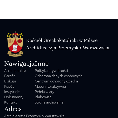
душпастирями, яка проходила ввечері […]
Kościół Greckokatolicki w Polsce
Archidiecezja Przemysko-Warszawska
Nawigacja
Inne
Archieparchia
Polityka prywatności
Parafie
Ochorona danych osobowych
Biskupi
Centrum ochorony dziecka
Księża
Mapa interaktywna
Instytucje
Pełnia wiary
Dokumenty
Błahowist
Kontakt
Strona archiwalna
Adres
Archidiecezja Przemysko-Warszawska