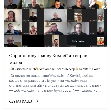
Обрано нову голову Комісії до справ
молоді
22 kwietnia 2026
Aktualności
,
Archidiecezja
ks. Vitalii Boiko
„Оновлюємо склад нашої Молодіжної Комісії, щоб ще
краще співпрацювати з існуючими молодіжними
спільнотами та знайти молодь там, де ще немає спільноти
— щоб молодіжні спільноти були всюди”, — підкреслив
потребу оновлення складу координаторів молодіжного
душпастирства вл. Євген, архиєпископ і митрополит
CZYTAJ DALEJ
Перемишльсько-Варшавський на онлайн зустрічі з
представниками молодіжних спільнот Архиєпархії та їх