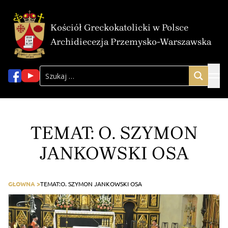
Kościół Greckokatolicki w Polsce
Archidiecezja Przemysko-Warszawska
TEMAT:
O. SZYMON
JANKOWSKI OSA
GŁOWNA >
TEMAT:
O. SZYMON JANKOWSKI OSA