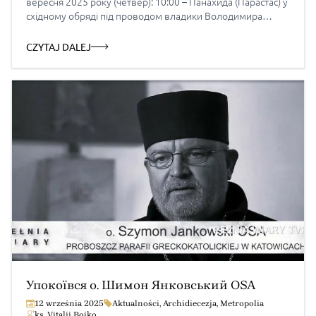
вересня 2025 року (четвер): 10:00 – Панахида (Парастас) у
східному обряді під проводом владики Володимира
Ющака (костел св. Катерини Олександрійської, Краків)
11:00 – Похоронна Свята Літургія під проводом владики
CZYTAJ DALEJ
Даміяна Мускуса (костел св. Катерини Олександрійської,
Краків) 13:30 – Відпровадження до гробу (Цвинтар на […]
Упокоївся о. Шимон Янковський OSA
12 września 2025
Aktualności
,
Archidiecezja
,
Metropolia
ks. Vitalii Boiko