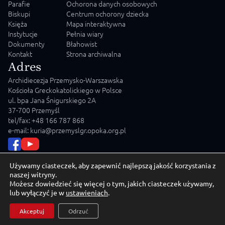
Parafie
Ochorona danych osobowych
Biskupi
Centrum ochorony dziecka
Księża
Mapa interaktywna
Instytucje
Pełnia wiary
Dokumenty
Błahowist
Kontakt
Strona archiwalna
Adres
Archidiecezja Przemysko-Warszawska
Kościoła Greckokatolickiego w Polsce
ul. bpa Jana Śnigurskiego 2A
37-700 Przemyśl
tel/fax: +48 166 787 868
e-mail: kuria@przemyslgr.opoka.org.pl
Używamy ciasteczek, aby zapewnić najlepszą jakość korzystania z
naszej witryny.
Możesz dowiedzieć się więcej o tym, jakich ciasteczek używamy,
© 2026 Archidiecezja Przemysko-Warszawska Kościoła
lub wyłączyć je w
ustawieniach
.
Greckokatolickiego w Polsce
Akceptuj
Odrzuć
Crafted by
MD