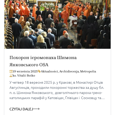
Похорон ієромонаха Шимона
Янковського OSA
19 września 2025
Aktualności
,
Archidiecezja
,
Metropolia
ks. Vitalii Boiko
У четвер 18 вересня 2025 р. у Кракові, в Монастирі Отців
Августинців, проходили похоронні торжества за душу бл.
п. о. Шимона Янковського, довголітнього пароха греко-
католицьких парафій у Катовіцах, Ґлівіцах і Сосновцу та
декана катовіцького деканату; який упокоївся 11 вересня
2025 року Божого на 68-у році життя, 37-у році монашого
CZYTAJ DALEJ
життя і 34-у році священства. Про […]