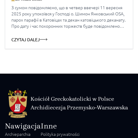
З сумом повідомляємо, що в четвер ввечері 11 вересня
2025 року упокоївся у Господі о. Шимон Янковський OSA,
парох парафії в Катовіцах та декан катовіцького деканату.
Про дату і час похоронних торжеств буде повідомлено
згодом. Вічная пам’ять! Проект Pełnia Wiary запрошує до
перегляду архівного відео „KAPŁAN ŁĄCZĄCY WSCHÓD Z
CZYTAJ DALEJ
ZACHODEM” з б.п. о. Шимоном […]
Kościół Greckokatolicki w Polsce
Archidiecezja Przemysko-Warszawska
Nawigacja
Inne
Archieparchia
Polityka prywatności