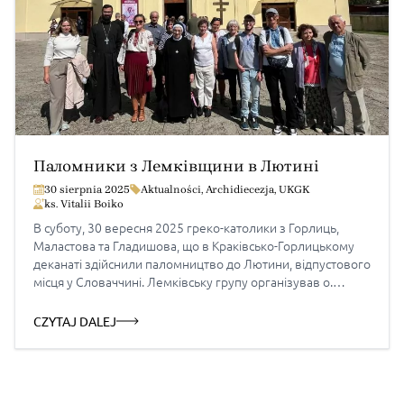
Паломники з Лемківщини в Лютині
30 sierpnia 2025
Aktualności
,
Archidiecezja
,
UKGK
ks. Vitalii Boiko
В суботу, 30 вересня 2025 греко-католики з Горлиць,
Маластова та Гладишова, що в Краківсько-Горлицькому
деканаті здійснили паломництво до Лютини, відпустового
місця у Словаччині. Лемківську групу організував о.
Віталій Бойко з Горлиць. Паломники долучилися до
Всеукраїнської прощі в Лютині. Архиєрейську
CZYTAJ DALEJ
Божественну Літургію очолив вл. Йона Максим,
архиєпископ та митрополит Пряшівський, з пастирським
словом звернувся вл. Богдан […]