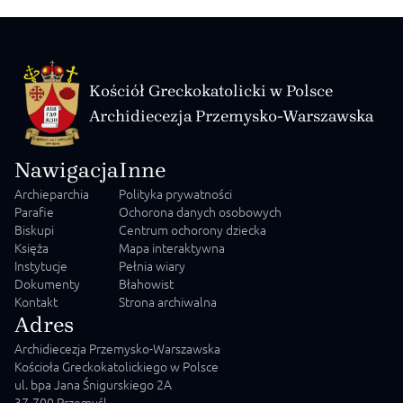
Kościół Greckokatolicki w Polsce
Archidiecezja Przemysko-Warszawska
Nawigacja
Inne
Archieparchia
Polityka prywatności
Parafie
Ochorona danych osobowych
Biskupi
Centrum ochorony dziecka
Księża
Mapa interaktywna
Instytucje
Pełnia wiary
Dokumenty
Błahowist
Kontakt
Strona archiwalna
Adres
Archidiecezja Przemysko-Warszawska
Kościoła Greckokatolickiego w Polsce
ul. bpa Jana Śnigurskiego 2A
37-700 Przemyśl