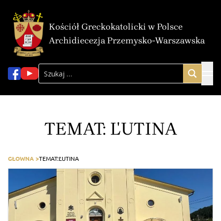
Kościół Greckokatolicki w Polsce
Archidiecezja Przemysko-Warszawska
TEMAT:
ĽUTINA
GŁOWNA >
TEMAT:
ĽUTINA