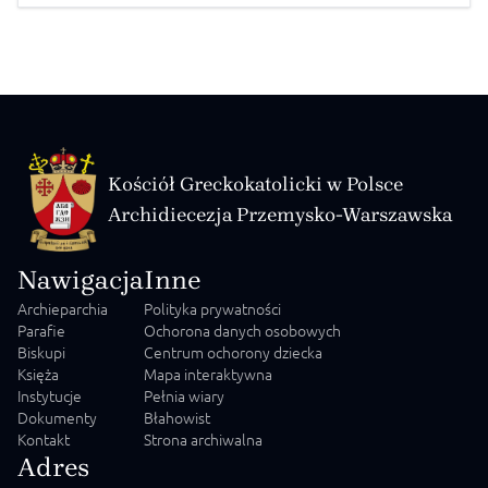
видали спільний ДЕКРЕТ стосовно служіння Божественної
Літургії та особливо […]
Kościół Greckokatolicki w Polsce
Archidiecezja Przemysko-Warszawska
Nawigacja
Inne
Archieparchia
Polityka prywatności
Parafie
Ochorona danych osobowych
Biskupi
Centrum ochorony dziecka
Księża
Mapa interaktywna
Instytucje
Pełnia wiary
Dokumenty
Błahowist
Kontakt
Strona archiwalna
Adres