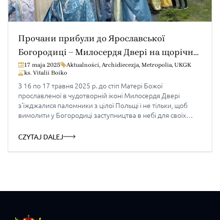
Прочани прибули до Ярославської
Богородиці – Милосердя Двері на щорічну
прощу
17 maja 2025
Aktualności
,
Archidiecezja
,
Metropolia
,
UKGK
ks. Vitalii Boiko
З 16 по 17 травня 2025 р. до стіп Матері Божої
прославленої в чудотворній іконі Милосердя Двері
з’їжджалися паломники з цілої Польщі і не тільки, щоб
вимолити у Богородиці заступництва в небі для своїх
родин та довгоочікуваний мир для України. Участь в
цьогорічній прощі взяло 4 владик, пів сотні священників,
CZYTAJ DALEJ
монашество та біля 1200 вірних. […]