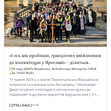
«І ось ми пройшли, грандіозно ввійшовши
до конкатедри у Ярославі» – ділиться
враженнями від пішої прощі Богдан
18 maja 2026
Aktualności
,
Archidiecezja
,
Metropolia
,
UKGK
ks. Vitalii Boiko
15 травня 2026 р. у ювілеї Перемишльсько-Варшавської
митрополії та коронації ікони Богородиці – Милосердя
Двері ми разом з молоддю з натхненним духом до
подорожей та духовних відкриттів вирушили вже у 3-тю
молодіжну пішу прощу з Перемишля до Ярослава.
Насправді чудово мати можливість зустрітися з
CZYTAJ DALEJ
близькими тобі людьми по духу і запалено вирушити у цю