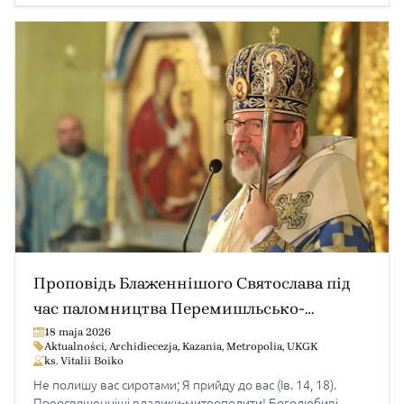
незабутню […]
Проповідь Блаженнішого Святослава під
час паломництва Перемишльсько-
Варшавської митрополії УГКЦ до
18 maja 2026
Aktualności
,
Archidiecezja
,
Kazania
,
Metropolia
,
UKGK
чудотворної ікони Пресвятої Богородиці
ks. Vitalii Boiko
«Двері милосердя» у Ярославі
Не полишу вас сиротами; Я прийду до вас (Ів. 14, 18).
Преосвященніші владики-митрополити! Боголюбиві