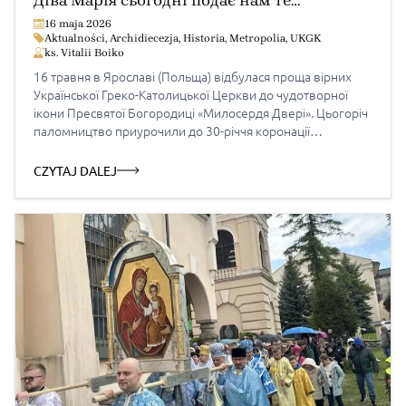
Діва Марія сьогодні подає нам те
милосердя, якого ми просимо»
16 maja 2026
Aktualności
,
Archidiecezja
,
Historia
,
Metropolia
,
UKGK
ks. Vitalii Boiko
16 травня в Ярославі (Польща) відбулася проща вірних
Української Греко-Католицької Церкви до чудотворної
ікони Пресвятої Богородиці «Милосердя Двері». Цьогоріч
паломництво приурочили до 30-річчя коронації
Ярославської Богородиці та створення Перемишльсько-
Варшавської митрополії УГКЦ. Архиєрейську
CZYTAJ DALEJ
Божественну Літургію у храмі Преображення
Господнього очолив Отець і Глава УГКЦ Блаженніший
Святослав. На щорічну прощу до чудотворної ікони
Пресвятої Богородиці численно зібралися єпископи УГКЦ
з України та Польщі, духовенство та вірні. Під час
проповіді […]