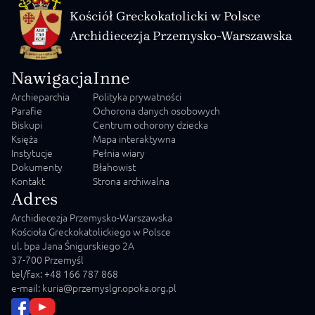
Kościół Greckokatolicki w Polsce
Archidiecezja Przemysko-Warszawska
Nawigacja
Inne
Archieparchia
Polityka prywatności
Parafie
Ochorona danych osobowych
Biskupi
Centrum ochorony dziecka
Księża
Mapa interaktywna
Instytucje
Pełnia wiary
Dokumenty
Błahowist
Kontakt
Strona archiwalna
Adres
Archidiecezja Przemysko-Warszawska
Kościoła Greckokatolickiego w Polsce
ul. bpa Jana Śnigurskiego 2A
37-700 Przemyśl
tel/fax: +48 166 787 868
e-mail: kuria@przemyslgr.opoka.org.pl