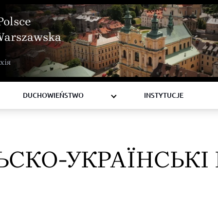
Polsce
Warszawska
BISKUPI
хія
KSIĘŻA
DIAKONI
DUCHOWIEŃSTWO
INSTYTUCJE
ЬСКО-УКРАЇНСЬКІ