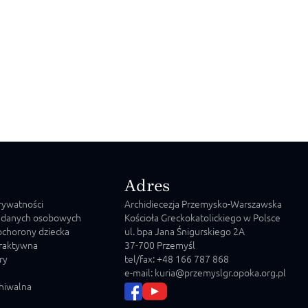
Adres
prywatności
Archidiecezja Przemysko-Warszawska
 danych osobowych
Kościoła Greckokatolickiego w Polsce
chorony dziecka
ul. bpa Jana Śnigurskiego 2A
raktywna
37-700 Przemyśl
ry
tel/fax: +48 166 787 868
e-mail: kuria@przemyslgr.opoka.org.pl
chiwalna