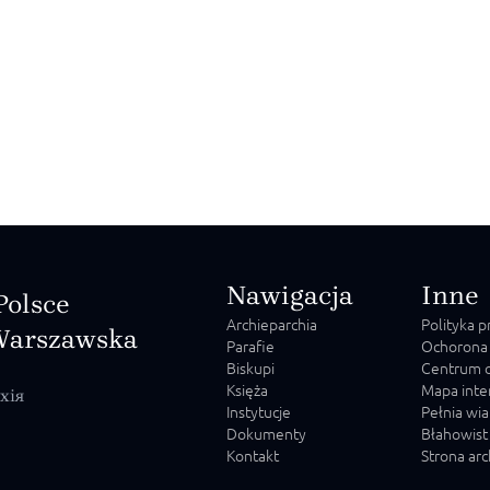
Nawigacja
Inne
Polsce
Archieparchia
Polityka 
Warszawska
Parafie
Ochorona
Biskupi
Centrum o
Księża
Mapa inte
хія
Instytucje
Pełnia wia
Dokumenty
Błahowist
Kontakt
Strona ar