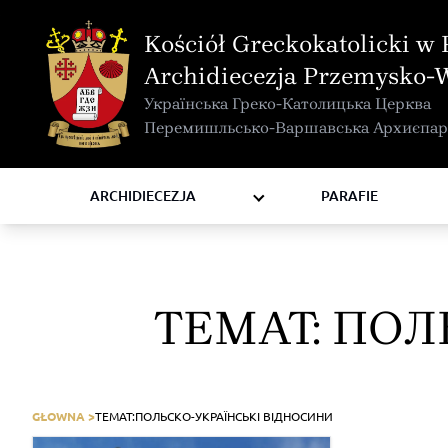
MAPA INTERAKTYWNA
Kościół Greckokatolicki w 
KURIA METROPOLITALNA
Archidiecezja Przemysko-
KAPITUŁA
Українська Греко-Католицька Церква
KOMISJE I WYDZIAŁY
Перемишльсько-Варшавська Архиєпар
RADY
ZAKONY I ZGROMADZENIA
ARCHIDIECEZJA
PARAFIE
TEMAT:
ПОЛ
GŁOWNA >
TEMAT:
ПОЛЬСКО-УКРАЇНСЬКІ ВІДНОСИНИ