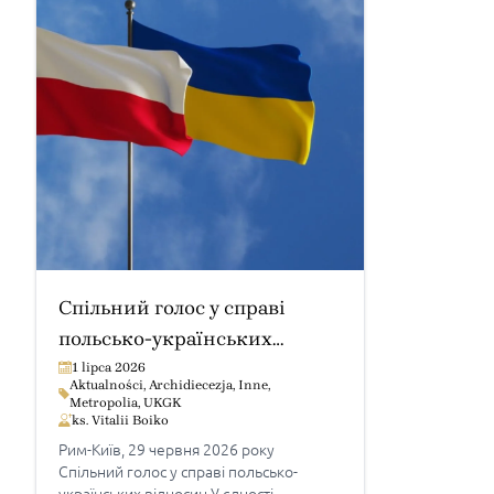
Спільний голос у справі
польсько-українських
відносин
1 lipca 2026
Aktualności
,
Archidiecezja
,
Inne
,
Metropolia
,
UKGK
ks. Vitalii Boiko
Рим-Київ, 29 червня 2026 року
Спільний голос у справі польсько-
українських відносин У єдності